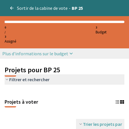
Sortir de la cabine de vote
-
BP 25
0
3
Budget
/
3
Assigné
Plus d'informations sur le budget
Projets pour BP 25
Filtrer et rechercher
Projets à voter
Trier les projets par