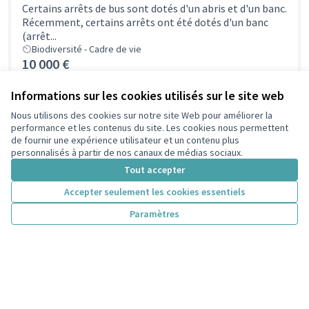
Certains arrêts de bus sont dotés d'un abris et d'un banc.
Récemment, certains arrêts ont été dotés d'un banc
(arrêt...
Biodiversité - Cadre de vie
10 000 €
Informations sur les cookies utilisés sur le site web
Des gites à chauve-souris pour lutter contre
Nous utilisons des cookies sur notre site Web pour améliorer la
performance et les contenus du site. Les cookies nous permettent
les moustiques
de fournir une expérience utilisateur et un contenu plus
Le projet a été retravaillé de la manière suivante en
personnalisés à partir de nos canaux de médias sociaux.
accord avec le porteur de projet : s'intitule désormais
Tout accepter
Des...
Biodiversité - Cadre de vie
Accepter seulement les cookies essentiels
4 000 €
Paramètres