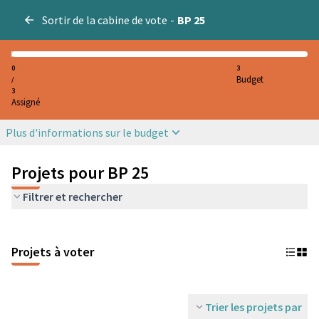
Sortir de la cabine de vote
-
BP 25
0
3
Budget
/
3
Assigné
Plus d'informations sur le budget
Projets pour BP 25
Filtrer et rechercher
Projets à voter
Trier les projets par