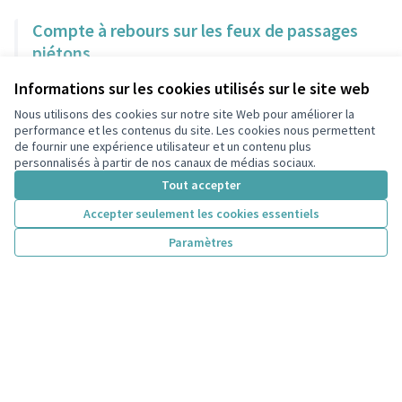
Compte à rebours sur les feux de passages
piétons
Biodiversité - Cadre de vie
Informations sur les cookies utilisés sur le site web
80 000 €
Nous utilisons des cookies sur notre site Web pour améliorer la
performance et les contenus du site. Les cookies nous permettent
de fournir une expérience utilisateur et un contenu plus
personnalisés à partir de nos canaux de médias sociaux.
Skate park et parcours ninja
Tout accepter
Nature et enfants dans la ville
Biodiversité - Cadre de vie
Accepter seulement les cookies essentiels
300 000 €
Paramètres