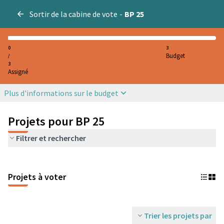
Sortir de la cabine de vote
-
BP 25
0
3
Budget
/
3
Assigné
Plus d'informations sur le budget
Projets pour BP 25
Filtrer et rechercher
Projets à voter
Trier les projets par