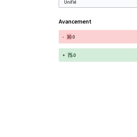
Avancement
-
30
.0
+
75
.0