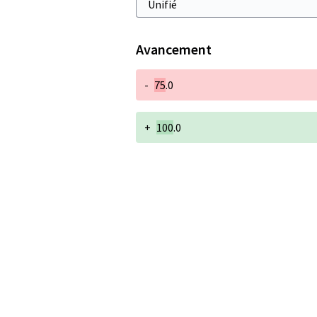
Avancement
-
75
.0
+
100
.0