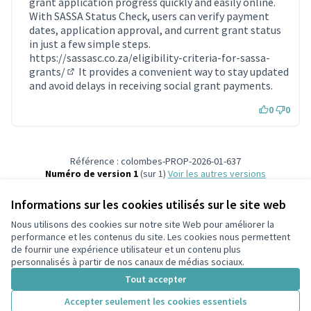
grant application progress quickly and easily online.
With SASSA Status Check, users can verify payment
dates, application approval, and current grant status
in just a few simple steps.
https://sassasc.co.za/eligibility-criteria-for-sassa-
grants/
It provides a convenient way to stay updated
(Lien externe)
and avoid delays in receiving social grant payments.
0
0
Référence : colombes-PROP-2026-01-637
Numéro de version 1
(sur 1)
voir les autres versions
Vérifiez l'empreinte numérique
Informations sur les cookies utilisés sur le site web
Nous utilisons des cookies sur notre site Web pour améliorer la
Conditions d'utilisation
performance et les contenus du site. Les cookies nous permettent
Paramètres des cookies
de fournir une expérience utilisateur et un contenu plus
participons.colombes.fr sur Facebook
personnalisés à partir de nos canaux de médias sociaux.
(Lien externe)
Tout accepter
Accepter seulement les cookies essentiels