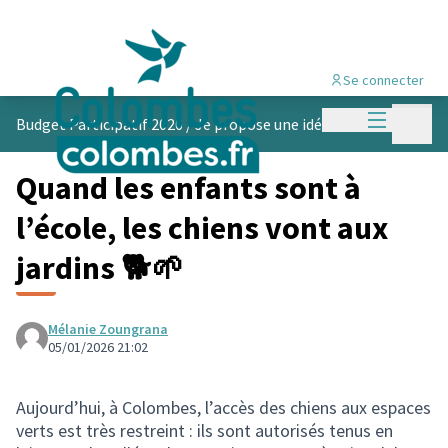
Se connecter
Menu princi
Menu p
Budget Participatif 2026
/
Je propose une idée
Quand les enfants sont à
l’école, les chiens vont aux
jardins 🐕🌱
Mélanie Zoungrana
05/01/2026 21:02
Aujourd’hui, à Colombes, l’accès des chiens aux espaces
verts est très restreint : ils sont autorisés tenus en