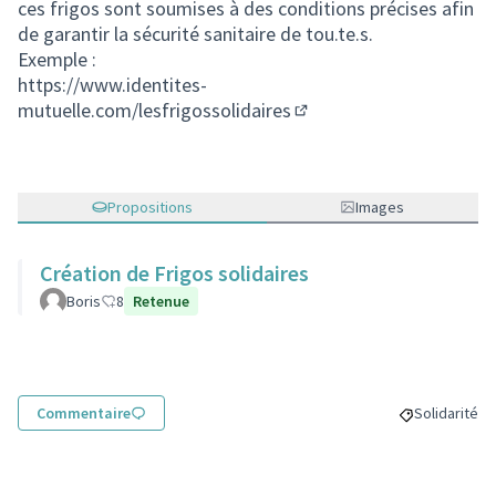
ces frigos sont soumises à des conditions précises afin
de garantir la sécurité sanitaire de tou.te.s.
Exemple :
https://www.identites-
mutuelle.com/lesfrigossolidaires
(Lien externe)
Propositions
Images
Création de Frigos solidaires
Boris
8
Retenue
Commentaire
Solidarité
Filtrer les r