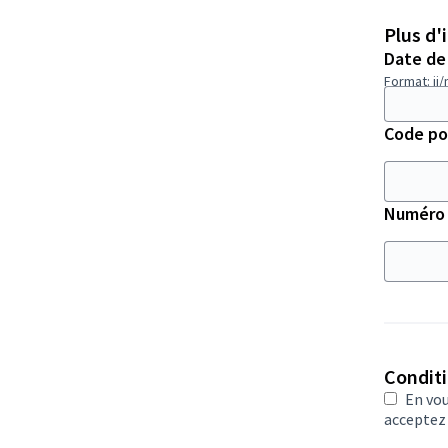
Plus d'
Date de
Format: jj
Code po
Numéro 
Conditi
En vou
accepte