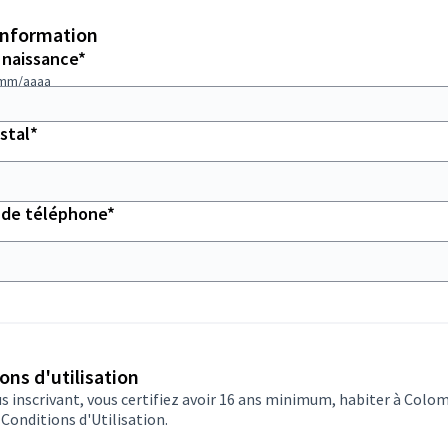
information
Champ obligatoire
 naissance
*
/mm/aaaa
Champ obligatoire
stal
*
Champ obligatoire
de téléphone
*
ons d'utilisation
s inscrivant, vous certifiez avoir 16 ans minimum, habiter à Colo
z
Conditions d'Utilisation
.