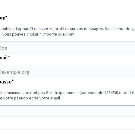
Champ obligatoire
om
*
 public et apparaît dans votre profil et sur vos messages. Dans le but de ga
, vous pouvez choisir n'importe quel nom.
Champ obligatoire
mail
*
Champ obligatoire
passe
*
res minimum, ne doit pas être trop commun (par exemple 123456) et doit ê
de votre pseudo et de votre email.