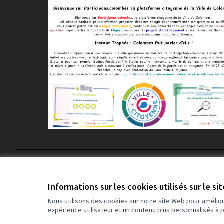
Conditions d'utilisation
Paramètres des cookies
Informations sur les cookies utilisés sur le si
Nous utilisons des cookies sur notre site Web pour amélio
expérience utilisateur et un contenu plus personnalisés à 
(Lien externe)
Site réalisé grâce au
logiciel libre Decidim
.