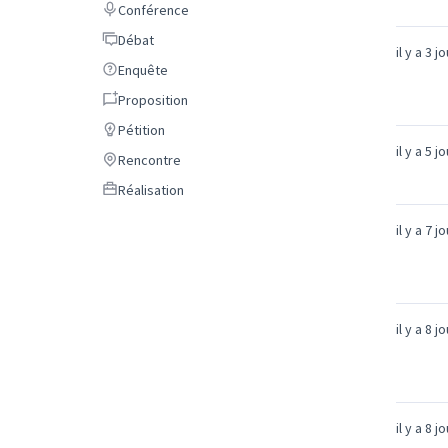
Conférence
Conférence
Débat
Débat
il y a 3 j
Enquête
Enquête
Proposition
Proposition
Pétition
Pétition
il y a 5 j
Rencontre
Rencontre
Réalisation
Réalisation
il y a 7 j
il y a 8 j
il y a 8 j