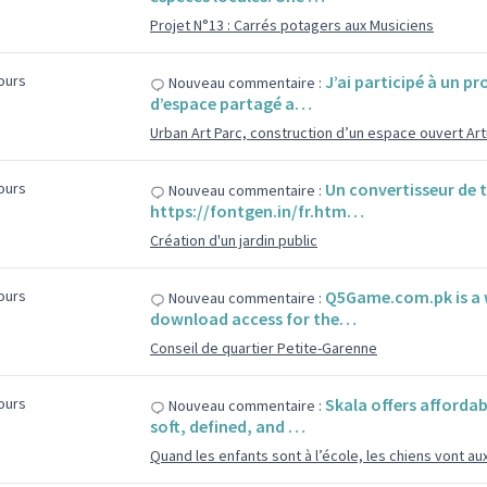
Projet N°13 : Carrés potagers aux Musiciens
jours
J’ai participé à un pr
Nouveau commentaire :
d’espace partagé a…
Urban Art Parc, construction d’un espace ouvert Art
jours
Un convertisseur de 
Nouveau commentaire :
https://fontgen.in/fr.htm…
Création d'un jardin public
jours
Q5Game.com.pk is a 
Nouveau commentaire :
download access for the…
Conseil de quartier Petite-Garenne
jours
Skala offers affordab
Nouveau commentaire :
soft, defined, and …
Quand les enfants sont à l’école, les chiens vont aux