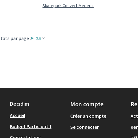
Skatepark Couvert-Mederic
tats par page :
25
Decidim
Mon compte
Re
Accueil
Créer un compte
Act
Budget Participatif
Se connecter
Re
Concertations