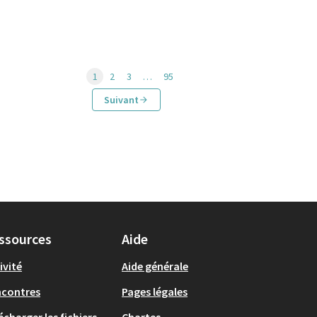
1
2
3
…
95
Suivant
ssources
Aide
ivité
Aide générale
ncontres
Pages légales