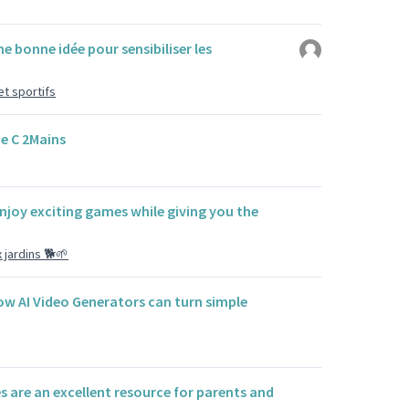
ne bonne idée pour sensibiliser les
et sportifs
e C 2Mains
njoy exciting games while giving you the
 jardins 🐕🌱
ow AI Video Generators can turn simple
s are an excellent resource for parents and