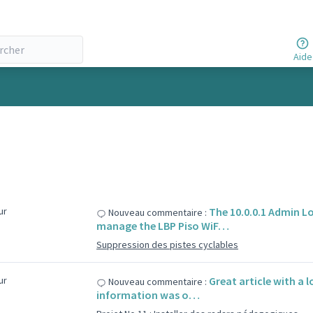
Aide
our
The 10.0.0.1 Admin L
Nouveau commentaire :
manage the LBP Piso WiF…
Suppression des pistes cyclables
our
Great article with a l
Nouveau commentaire :
information was o…