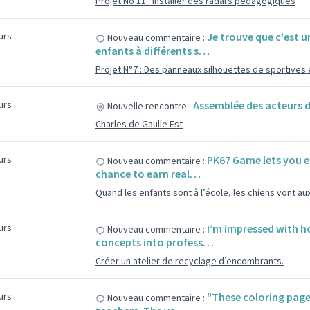
Projet No 11 : Installer des radars pédagogiques
ours
Je trouve que c'est u
Nouveau commentaire :
enfants à différents s…
Projet N°7 : Des panneaux silhouettes de sportives 
ours
Assemblée des acteurs d
Nouvelle rencontre :
Charles de Gaulle Est
ours
PK67 Game lets you e
Nouveau commentaire :
chance to earn real…
Quand les enfants sont à l’école, les chiens vont aux
ours
I’m impressed with h
Nouveau commentaire :
concepts into profess…
Créer un atelier de recyclage d’encombrants.
ours
"These coloring page
Nouveau commentaire :