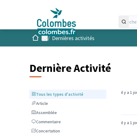
Accueil
Menu principal
/
Dernières activités
Dernière Activité
il y a 1 j
Tous les types d'activité
Tous les types d'activité
Article
Article
Assemblée
Assemblée
Commentaire
Commentaire
il y a 1 j
Concertation
Concertation