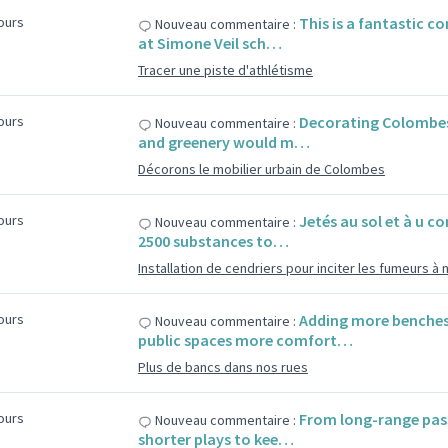
jours
This is a fantastic c
Nouveau commentaire :
at Simone Veil sch…
Tracer une piste d'athlétisme
jours
Decorating Colombes'
Nouveau commentaire :
and greenery would m…
Décorons le mobilier urbain de Colombes
jours
Jetés au sol et à u co
Nouveau commentaire :
2500 substances to…
Installation de cendriers pour inciter les fumeurs à
jours
Adding more benches
Nouveau commentaire :
public spaces more comfort…
Plus de bancs dans nos rues
jours
From long-range pass
Nouveau commentaire :
shorter plays to kee…