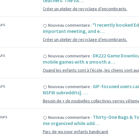
teachers. The va…
Créer un atelier de recyclage d’encombrants.
ours
"I recently booked E
Nouveau commentaire :
important meeting, and e…
Créer un atelier de recyclage d’encombrants.
ours
DK222 Game Download 
Nouveau commentaire :
mobile games with a smooth a…
Quand les enfants sont à l’école, les chiens vont aux
ours
GIF-focused users can
Nouveau commentaire :
NSFW subreddits]. …
Besoin de + de poubelles collectives verres vêtem
jours
Thirty-One Bags & To
Nouveau commentaire :
me organized while add…
Parc de jeu pour enfants handicapé