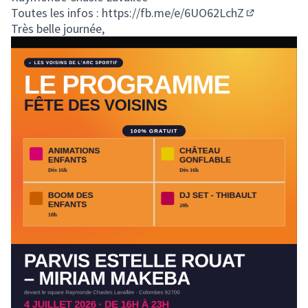
Toutes les infos :
https://fb.me/e/6UO62LchZ
(Lien extern
Très belle journée,