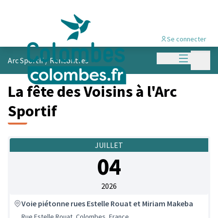
Se connecter
Menu princi
Menu p
Arc Sportif
/
Rencontres
La fête des Voisins à l'Arc
Sportif
JUILLET
04
2026
Voie piétonne rues Estelle Rouat et Miriam Makeba
Rue Estelle Rouat, Colombes, France