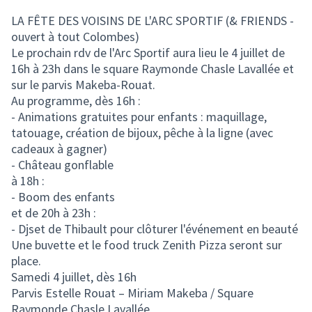
(Lien externe)
LA FÊTE DES VOISINS DE L'ARC SPORTIF (& FRIENDS -
ouvert à tout Colombes)
Le prochain rdv de l'Arc Sportif aura lieu le 4 juillet de
16h à 23h dans le square Raymonde Chasle Lavallée et
sur le parvis Makeba-Rouat.
Au programme, dès 16h :
- Animations gratuites pour enfants : maquillage,
tatouage, création de bijoux, pêche à la ligne (avec
cadeaux à gagner)
- Château gonflable
à 18h :
- Boom des enfants
et de 20h à 23h :
- Djset de Thibault pour clôturer l'événement en beauté
Une buvette et le food truck Zenith Pizza seront sur
place.
Samedi 4 juillet, dès 16h
Parvis Estelle Rouat – Miriam Makeba / Square
Raymonde Chasle Lavallée