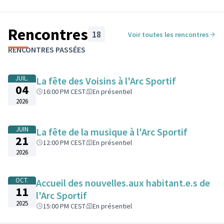
Rencontres
18
Voir toutes les rencontres
Passer la carte
Leaflet
|
©
OpenStreetMap
contributors
L'élément suivant est une carte qui présente les éléments de cet
RENCONTRES PASSÉES
+
−
JUIL.
La fête des Voisins à l'Arc Sportif
04
16:00 PM CEST
En présentiel
2026
JUIN
La fête de la musique à l'Arc Sportif
21
12:00 PM CEST
En présentiel
2026
OCT.
Accueil des nouvelles.aux habitant.e.s de
11
l'Arc Sportif
2025
15:00 PM CEST
En présentiel