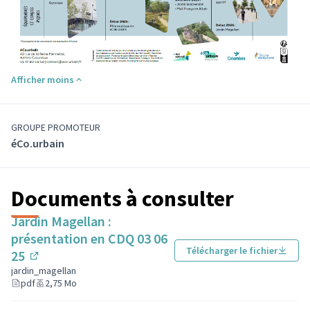
Afficher moins
GROUPE PROMOTEUR
éCo.urbain
Documents à consulter
Jardin Magellan :
présentation en CDQ 03 06
Télécharger le fichier
25
(Lien externe)
jardin_magellan
pdf
2,75 Mo