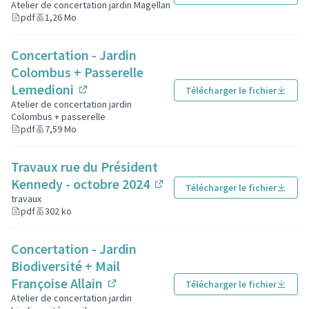
(Lien externe)
Atelier de concertation jardin Magellan
pdf
1,26 Mo
Concertation - Jardin
Colombus + Passerelle
Lemedioni
Télécharger le fichier
(Lien externe)
Atelier de concertation jardin
Colombus + passerelle
pdf
7,59 Mo
Travaux rue du Président
Kennedy - octobre 2024
Télécharger le fichier
(Lien externe)
travaux
pdf
302 ko
Concertation - Jardin
Biodiversité + Mail
Françoise Allain
Télécharger le fichier
(Lien externe)
Atelier de concertation jardin