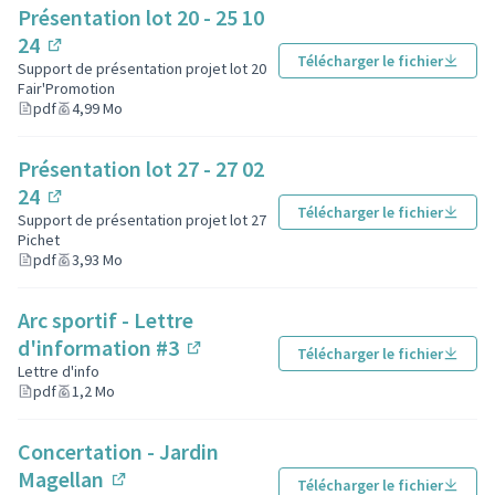
Présentation lot 20 - 25 10
24
Télécharger le fichier
(Lien externe)
Support de présentation projet lot 20
Fair'Promotion
pdf
4,99 Mo
Présentation lot 27 - 27 02
24
Télécharger le fichier
(Lien externe)
Support de présentation projet lot 27
Pichet
pdf
3,93 Mo
Arc sportif - Lettre
d'information #3
Télécharger le fichier
(Lien externe)
Lettre d'info
pdf
1,2 Mo
Concertation - Jardin
Magellan
Télécharger le fichier