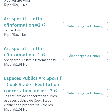
biodiversité + mail
pdf
9,75 Mo
Arc sportif - Lettre
d'information #2
Télécharger le fichier
(Lien externe)
Lettre d'info
pdf
820 ko
Arc sportif - Lettre
d'information #1
Télécharger le fichier
(Lien externe)
Arc sportif - Lettre d'information #1
pdf
1,69 Mo
Espaces Publics Arc Sportif
- Cook Stade - Restitution
concertation atelier #3
Télécharger le fichier
(Lien externe)
Les ateliers de concertation sur les
espaces publics de Cook-Stade
viennent de prendre fin. Voici les
conclusions de ce travail collaboratif.
pdf
1,08 Mo