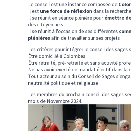
Le conseil est une instance composée de
Colom
Il est
une force de réflexion
dans la recherch
Il se réunit en séance plénière pour
émettre de
des citoyen.ne.s
Il se réunit à l'occasion de ses différentes
comm
plénières
afin de travailler sur ses projets
Les critères pour intégrer le conseil des sages s
Être domicilié à Colombes
Être retraité, pré-retraité et sans activité prof
Ne pas avoir exercé de mandat électif dans l
Tout acteur au sein du Conseil de Sages s’enga
neutralité politique et religieuse
Les membres du prochain conseil des sages sero
mois de Novembre 2024.