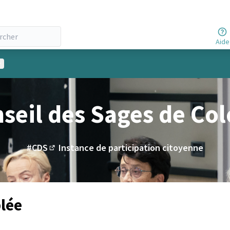
Aide
enu utilisateur
nseil des Sages de Co
#CDS
Instance de participation citoyenne
(Lien externe)
lée