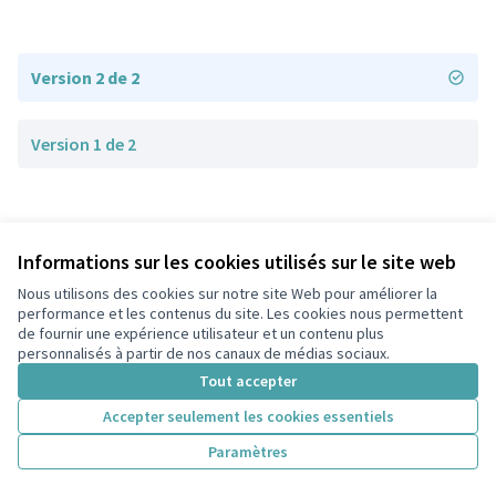
Version 2 de 2
Version 1 de 2
Informations sur les cookies utilisés sur le site web
Nous utilisons des cookies sur notre site Web pour améliorer la
Conditions d'utilisation
performance et les contenus du site. Les cookies nous permettent
Paramètres des cookies
de fournir une expérience utilisateur et un contenu plus
participons.colombes.fr sur Facebook
personnalisés à partir de nos canaux de médias sociaux.
(Lien externe)
Tout accepter
Accepter seulement les cookies essentiels
Licence Cre
(Lien extern
Paramètres
(Lien externe)
Site réalisé grâce au
logiciel libre Decidim
.
(Lien externe)