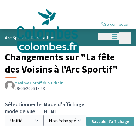
Se connecter
Menu princi
Menu p
Arc Sportif
/
Rencontres
Changements sur "La fête
des Voisins à l'Arc Sportif"
Maxime Caroff éCo.urbain
29/06/2026 14:53
Sélectionner le
Mode d'affichage
mode de vue :
HTML :
Basculer l’affichage