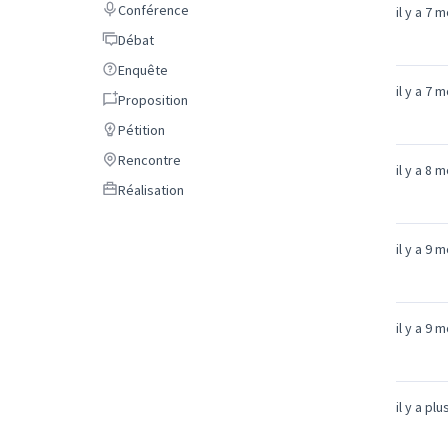
Conférence
Conférence
il y a 7 
Débat
Débat
Enquête
Enquête
il y a 7 
Proposition
Proposition
Pétition
Pétition
Rencontre
Rencontre
il y a 8 
Réalisation
Réalisation
il y a 9 
il y a 9 
il y a pl