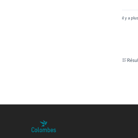
il y a pl
Résul