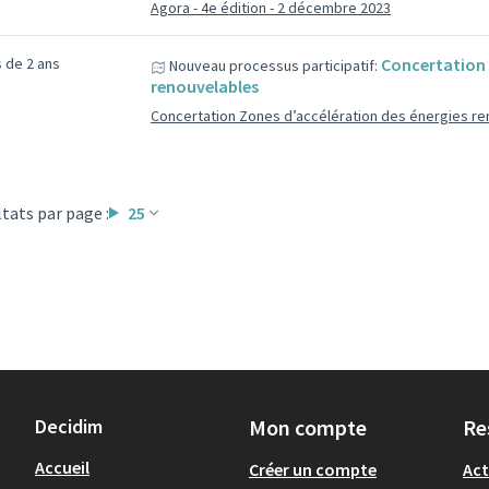
Agora - 4e édition - 2 décembre 2023
us de 2 ans
Concertation 
Nouveau processus participatif:
renouvelables
Concertation Zones d’accélération des énergies r
tats par page :
25
Decidim
Mon compte
Re
Accueil
Créer un compte
Act