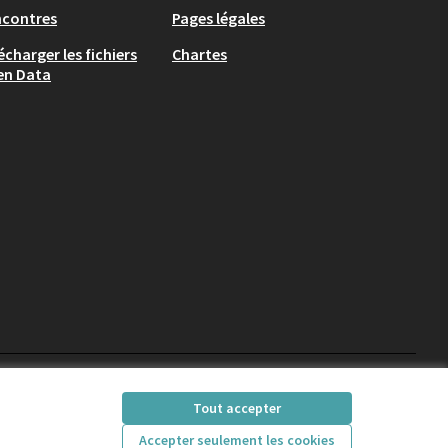
ncontres
Pages légales
écharger les fichiers
Chartes
en Data
participons.colombes
Tout accepter
(Lien externe)
Accepter seulement les cookies