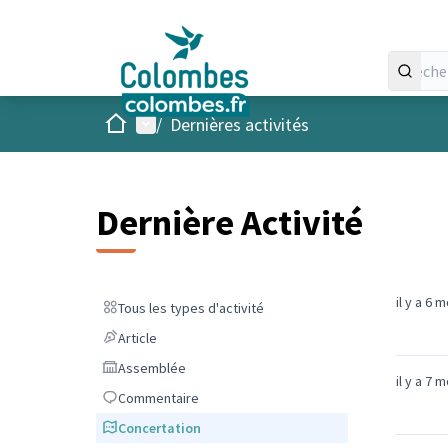
Accueil
Menu principal
/
Dernières activités
Dernière Activité
il y a 6 
Tous les types d'activité
Tous les types d'activité
Article
Article
Assemblée
Assemblée
il y a 7 
Commentaire
Commentaire
Concertation
Concertation