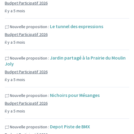
Budget Participatif 2026
il y a 5 mois
Le tunnel des expressions
Nouvelle proposition :
Budget Participatif 2026
il y a 5 mois
Jardin partagé à la Prairie du Moulin
Nouvelle proposition :
Joly
Budget Participatif 2026
il y a 5 mois
Nichoirs pour Mésanges
Nouvelle proposition :
Budget Participatif 2026
il y a 5 mois
Depot Piste de BMX
Nouvelle proposition :