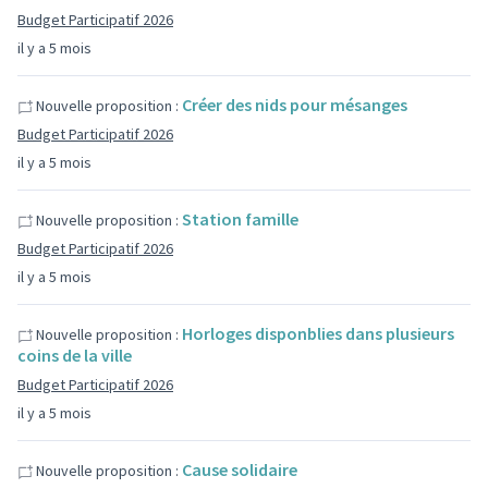
Budget Participatif 2026
il y a 5 mois
Créer des nids pour mésanges
Nouvelle proposition :
Budget Participatif 2026
il y a 5 mois
Station famille
Nouvelle proposition :
Budget Participatif 2026
il y a 5 mois
Horloges disponblies dans plusieurs
Nouvelle proposition :
coins de la ville
Budget Participatif 2026
il y a 5 mois
Cause solidaire
Nouvelle proposition :