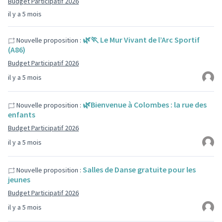
Budget Participatif 2026
il y a 5 mois
🌿🏃 Le Mur Vivant de l’Arc Sportif
Nouvelle proposition :
(A86)
Budget Participatif 2026
il y a 5 mois
🌿Bienvenue à Colombes : la rue des
Nouvelle proposition :
enfants
Budget Participatif 2026
il y a 5 mois
Salles de Danse gratuite pour les
Nouvelle proposition :
jeunes
Budget Participatif 2026
il y a 5 mois