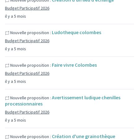
Nouvelle proposition :
Budget Participatif 2026
il y a 5 mois
Ludotheque colombes
Nouvelle proposition :
Budget Participatif 2026
il y a 5 mois
Faire vivre Colombes
Nouvelle proposition :
Budget Participatif 2026
il y a 5 mois
Avertissement ludique chenilles
Nouvelle proposition :
processionnaires
Budget Participatif 2026
il y a 5 mois
Création d'une grainothèque
Nouvelle proposition :