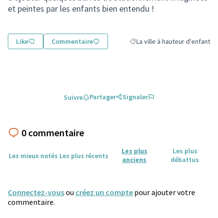
et peintes par les enfants bien entendu !
Like
Commentaire
La ville à hauteur d'enfant
Filtrer les résultats de la catég
Partager
Signaler
Suivre
0 commentaire
Les plus
Les plus
Les mieux notés
Les plus récents
anciens
débattus
Connectez-vous
ou
créez un compte
pour ajouter votre
commentaire.