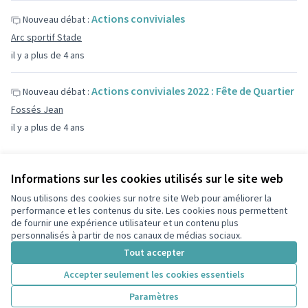
Actions conviviales
Nouveau débat :
Arc sportif Stade
il y a plus de 4 ans
Actions conviviales 2022 : Fête de Quartier
Nouveau débat :
Fossés Jean
il y a plus de 4 ans
Informations sur les cookies utilisés sur le site web
Nous utilisons des cookies sur notre site Web pour améliorer la
Conditions d'utilisation
performance et les contenus du site. Les cookies nous permettent
Paramètres des cookies
de fournir une expérience utilisateur et un contenu plus
participons.colombes.fr sur Facebook
personnalisés à partir de nos canaux de médias sociaux.
(Lien externe)
Tout accepter
Accepter seulement les cookies essentiels
Licence Cre
(Lien extern
Paramètres
(Lien externe)
Site réalisé grâce au
logiciel libre Decidim
.