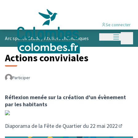
Se connecter
Menu princi
Menu p
Arc sportif Stade
/
Ateliers thématiques
Actions conviviales
Participer
Réflexion menée sur la création d'un évènement
par les habitants
Diaporama de la Fête de Quartier du 22 mai 2022
(Lien ex