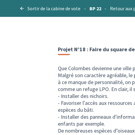
Sortir de la cabine de vote
-
BP 22
-
Retour aux 
Projet N°18 : Faire du square d
Que Colombes devienne une ville pl
Malgré son caractère agréable, le
à ce manque de personnalité, on pe
comme un refuge LPO. En clair, il s
- Installer des nichoirs.
- Favoriser l'accès aux ressources a
espèces du bâti.
- Installer des panneaux d'informa
enfants par exemple.
De nombreuses espèces d’oiseaux 