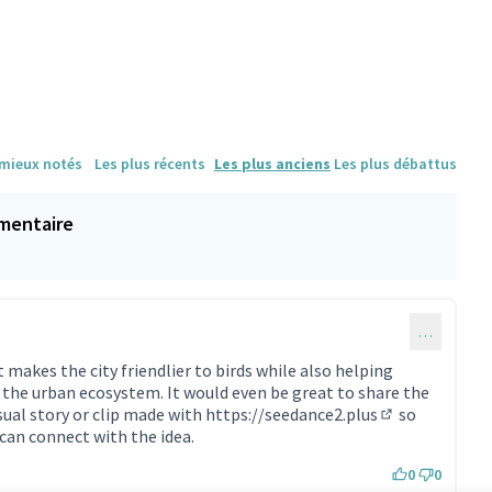
ne)
 mieux notés
Les plus récents
Les plus anciens
Les plus débattus
mentaire
…
 makes the city friendlier to birds while also helping
n the urban ecosystem. It would even be great to share the
sual story or clip made with
https://seedance2.plus
so
(Lien externe)
 can connect with the idea.
0
0