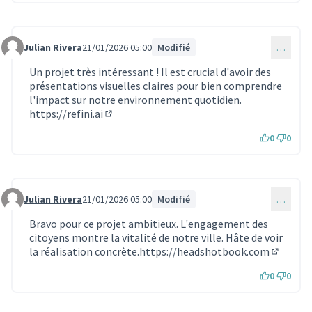
Julian Rivera
21/01/2026 05:00
Modifié
…
Commentaire 2102
Un projet très intéressant ! Il est crucial d'avoir des
présentations visuelles claires pour bien comprendre
l'impact sur notre environnement quotidien.
https://refini.ai
(Lien externe)
0
0
Julian Rivera
21/01/2026 05:00
Modifié
…
Commentaire 2103
Bravo pour ce projet ambitieux. L'engagement des
citoyens montre la vitalité de notre ville. Hâte de voir
la réalisation concrète.
https://headshotbook.com
(Lien ex
0
0