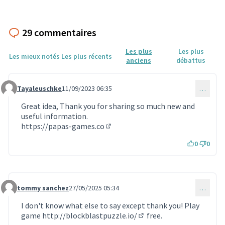
29 commentaires
Les plus
Les plus
Les mieux notés
Les plus récents
anciens
débattus
Tayaleuschke
11/09/2023 06:35
…
Commentaire 976
Great idea, Thank you for sharing so much new and
useful information.
https://papas-games.co
(Lien externe)
0
0
tommy sanchez
27/05/2025 05:34
…
Commentaire 1811
I don't know what else to say except thank you! Play
game
http://blockblastpuzzle.io/
free.
(Lien externe)