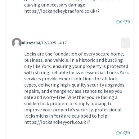
causing unnecessary damage.
https://lockandkeybradford.co.uk
(Lien externe)
0
0
Aliraza
04/12/2025 14:17
…
Commentaire 2003 (réponse au commentaire 1989)
Locks are the foundation of every secure home,
business, and vehicle. In a historic and bustling
city like York, ensuring your property is protected
with strong, reliable locks is essential. Locks York
services provide expert solutions for all lock
types, delivering high-quality security upgrades,
repairs, and emergency assistance to keep you
safe and worry-free. Whether you’re facing a
sudden lock problem or simply looking to
improve your property’s security, professional
locksmiths in York are equipped to help.
https://lockandkeyyork.co.uk
(Lien externe)
0
0