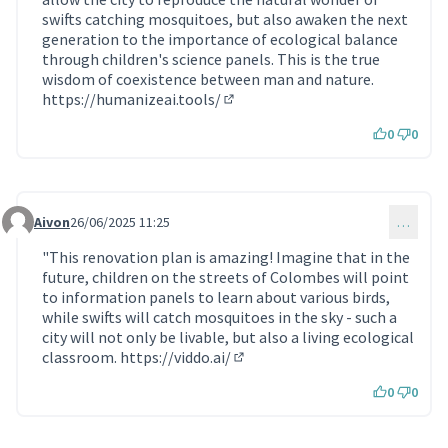
swifts catching mosquitoes, but also awaken the next
generation to the importance of ecological balance
through children's science panels. This is the true
wisdom of coexistence between man and nature.
https://humanizeai.tools/
(Lien externe)
0
0
Aivon
26/06/2025 11:25
…
Commentaire 1828
"This renovation plan is amazing! Imagine that in the
future, children on the streets of Colombes will point
to information panels to learn about various birds,
while swifts will catch mosquitoes in the sky - such a
city will not only be livable, but also a living ecological
classroom.
https://viddo.ai/
(Lien externe)
0
0