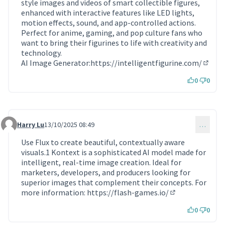
style images and videos of smart collectible figures,
enhanced with interactive features like LED lights,
motion effects, sound, and app-controlled actions.
Perfect for anime, gaming, and pop culture fans who
want to bring their figurines to life with creativity and
technology.
AI Image Generator:
https://intelligentfigurine.com/
(Lien 
0
0
Harry Lu
13/10/2025 08:49
…
Commentaire 1924
Use Flux to create beautiful, contextually aware
visuals.1 Kontext is a sophisticated AI model made for
intelligent, real-time image creation. Ideal for
marketers, developers, and producers looking for
superior images that complement their concepts. For
more information:
https://flash-games.io/
(Lien externe)
0
0