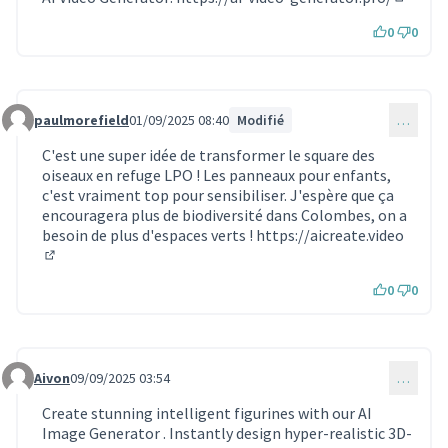
(Lien ex
0
0
paulmorefield
01/09/2025 08:40
Modifié
…
Commentaire 1859
C'est une super idée de transformer le square des
oiseaux en refuge LPO ! Les panneaux pour enfants,
c'est vraiment top pour sensibiliser. J'espère que ça
encouragera plus de biodiversité dans Colombes, on a
besoin de plus d'espaces verts !
https://aicreate.video
(Lien externe)
0
0
Aivon
09/09/2025 03:54
…
Commentaire 1863
Create stunning intelligent figurines with our AI
Image Generator . Instantly design hyper-realistic 3D-