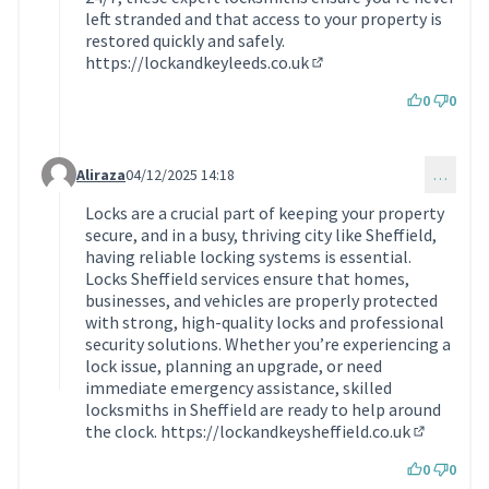
left stranded and that access to your property is
restored quickly and safely.
https://lockandkeyleeds.co.uk
(Lien externe)
0
0
Aliraza
04/12/2025 14:18
…
Commentaire 2004 (réponse au commentaire 1983)
Locks are a crucial part of keeping your property
secure, and in a busy, thriving city like Sheffield,
having reliable locking systems is essential.
Locks Sheffield services ensure that homes,
businesses, and vehicles are properly protected
with strong, high-quality locks and professional
security solutions. Whether you’re experiencing a
lock issue, planning an upgrade, or need
immediate emergency assistance, skilled
locksmiths in Sheffield are ready to help around
the clock.
https://lockandkeysheffield.co.uk
(Lien exte
0
0