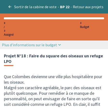
Sortir de la cabine de vote
-
BP 22
-
Retour aux projets
0
3
Budget
/
3
Assigné
Plus d'informations sur le budget
Projet N°18 : Faire du square des oiseaux un refuge
LPO
Que Colombes devienne une ville plus hospitalière pour
les oiseaux.
Malgré son caractère agréable, le parc des oiseaux est
plutôt quelconque. Pour remédier à ce manque de
personnalité, on peut envisager de faire en sorte qu'il
soit considéré comme un refuge LPO. En clair, il suffit