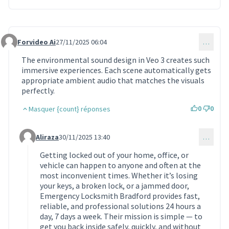
Forvideo Ai
27/11/2025 06:04
…
Commentaire 1989
The environmental sound design in Veo 3 creates such
immersive experiences. Each scene automatically gets
appropriate ambient audio that matches the visuals
perfectly.
0
0
Masquer {count} réponses
Aliraza
30/11/2025 13:40
…
Commentaire 1993 (réponse au commentaire 1989)
Getting locked out of your home, office, or
vehicle can happen to anyone and often at the
most inconvenient times. Whether it’s losing
your keys, a broken lock, or a jammed door,
Emergency Locksmith Bradford provides fast,
reliable, and professional solutions 24 hours a
day, 7 days a week. Their mission is simple — to
get you back inside safely, quickly, and without