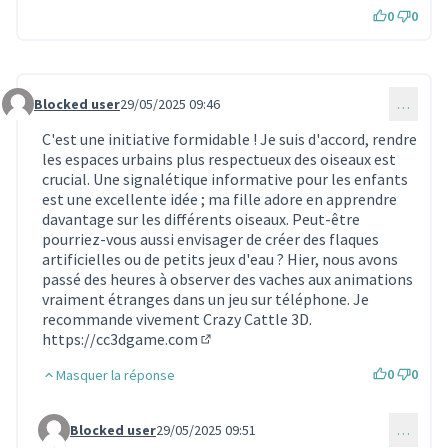
0
0
Blocked user
29/05/2025 09:46
…
Commentaire 1812
C'est une initiative formidable ! Je suis d'accord, rendre
les espaces urbains plus respectueux des oiseaux est
crucial. Une signalétique informative pour les enfants
est une excellente idée ; ma fille adore en apprendre
davantage sur les différents oiseaux. Peut-être
pourriez-vous aussi envisager de créer des flaques
artificielles ou de petits jeux d'eau ? Hier, nous avons
passé des heures à observer des vaches aux animations
vraiment étranges dans un jeu sur téléphone. Je
recommande vivement Crazy Cattle 3D.
https://cc3dgame.com
(Lien externe)
0
0
Masquer la réponse
Blocked user
29/05/2025 09:51
…
Commentaire 1813 (réponse au commentaire 1812)