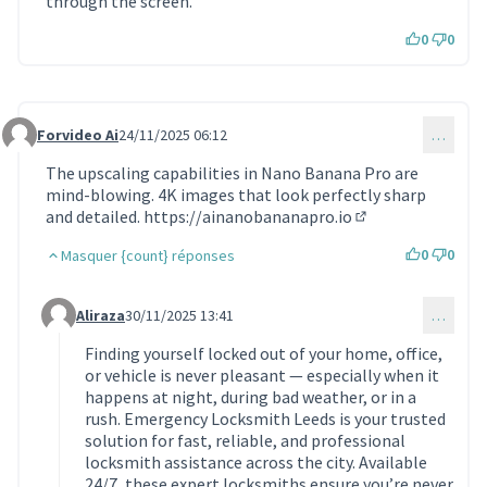
through the screen.
0
0
Forvideo Ai
24/11/2025 06:12
…
Commentaire 1983
The upscaling capabilities in Nano Banana Pro are
mind-blowing. 4K images that look perfectly sharp
and detailed.
https://ainanobananapro.io
(Lien externe)
0
0
Masquer {count} réponses
Aliraza
30/11/2025 13:41
…
Commentaire 1994 (réponse au commentaire 1983)
Finding yourself locked out of your home, office,
or vehicle is never pleasant — especially when it
happens at night, during bad weather, or in a
rush. Emergency Locksmith Leeds is your trusted
solution for fast, reliable, and professional
locksmith assistance across the city. Available
24/7, these expert locksmiths ensure you’re never