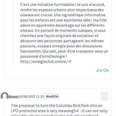
C'est une initiative formidable ! Je suis d'accord,
rendre les espaces urbains plus respectueux des
oiseaux est crucial. Une signalétique informative
pour les enfants est une excellente idée ; ma fille
adore en apprendre davantage sur les différents
oiseaux. En parlant de moments ludiques, si vous
cherchez une façon originale de socialiser et
découvrir des personnes partageant les mêmes
passions, essayez omegle pour des discussions
fascinantes. Qui sait, peut-être trouverez-vous un
passionné d'ornithologie !
http://omeglechat.online/
(Lien externe)
0
0
Aivon
26/06/2025 11:23
Modifié
…
Commentaire 1827
The proposal to turn the Columbu Bird Park into an
LPO protected area is very meaningful - it can not only
allow the city to reproduce the natural wonder of