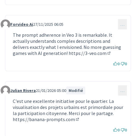
Forvideo Ai
27/11/2025 06:05
…
Commentaire 1990
The prompt adherence in Veo 3 is remarkable. It
actually understands complex descriptions and
delivers exactly what I envisioned. No more guessing
games with AI generation!
https://3-veo.com
(Lien externe)
0
0
Julian Rivera
21/01/2026 05:00
Modifié
…
Commentaire 2101
C'est une excellente initiative pour le quartier. La
visualisation des projets urbains est primordiale pour
la participation citoyenne. Merci pour le partage.
https://banana-prompts.com
(Lien externe)
0
0