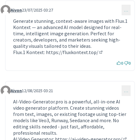
Aivon
23/07/2025 03:27
…
Commentaire 1850
Generate stunning, context-aware images with Flux.1
Kontext — an advanced AI model designed for real-
time, intelligent image generation. Perfect for
creators, developers, and marketers seeking high-
quality visuals tailored to their ideas.
Flux.1 Kontext:
https://fluxkontext.top/
(Lien externe)
0
0
Aivon
12/08/2025 03:21
…
Commentaire 1854
AI-Video-Generator.pro is a powerful, all-in-one AI
video generator platform. Create stunning videos
from text, images, or existing footage using top-tier
models like Veo3, Runway, Seedance and more. No
editing skills needed - just fast, affordable,
professional results.
AI Video Generator:
https://ai-video-generator.pro/