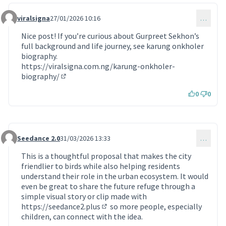
viralsigna
27/01/2026 10:16
…
Commentaire 2110
Nice post! If you’re curious about Gurpreet Sekhon’s
full background and life journey, see karung onkholer
biography.
https://viralsigna.com.ng/karung-onkholer-
biography/
(Lien externe)
0
0
Seedance 2.0
31/03/2026 13:33
…
Commentaire 2225
This is a thoughtful proposal that makes the city
friendlier to birds while also helping residents
understand their role in the urban ecosystem. It would
even be great to share the future refuge through a
simple visual story or clip made with
https://seedance2.plus
so more people, especially
(Lien externe)
children, can connect with the idea.