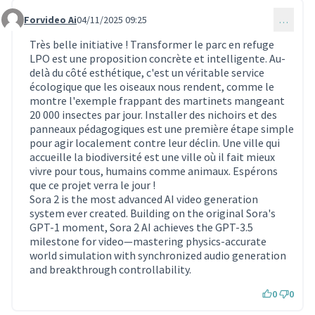
Forvideo Ai
04/11/2025 09:25
…
Commentaire 1941
Très belle initiative ! Transformer le parc en refuge
LPO est une proposition concrète et intelligente. Au-
delà du côté esthétique, c'est un véritable service
écologique que les oiseaux nous rendent, comme le
montre l'exemple frappant des martinets mangeant
20 000 insectes par jour. Installer des nichoirs et des
panneaux pédagogiques est une première étape simple
pour agir localement contre leur déclin. Une ville qui
accueille la biodiversité est une ville où il fait mieux
vivre pour tous, humains comme animaux. Espérons
que ce projet verra le jour !
Sora 2 is the most advanced AI video generation
system ever created. Building on the original Sora's
GPT-1 moment, Sora 2 AI achieves the GPT-3.5
milestone for video—mastering physics-accurate
world simulation with synchronized audio generation
and breakthrough controllability.
0
0