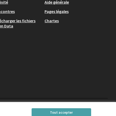
ivité
Aide générale
ncontres
Pages légales
écharger les fichiers
Chartes
en Data
participons.colombes
Tout accepter
(Lien externe)