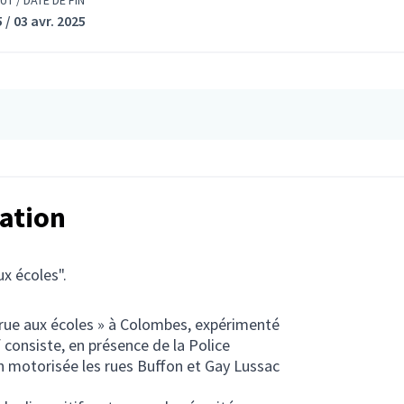
UT / DATE DE FIN
 / 03 avr. 2025
tation
ux écoles".
 rue aux écoles » à Colombes, expérimenté
 consiste, en présence de la Police
on motorisée les rues Buffon et Gay Lussac