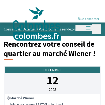
Se connecter
Menu princi
Menu p
Conseils de Quartier
/
Vos prochains rendez-vous
Rencontrez votre conseil de
quartier au marché Wiener !
DÉCEMBRE
12
2025
Marché Wiener
[place jean wiener][92700][colombes]