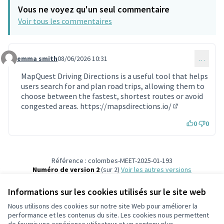
Vous ne voyez qu'un seul commentaire
Voir tous les commentaires
emma smith
08/06/2026 10:31
…
Commentaire 2379
MapQuest Driving Directions is a useful tool that helps
users search for and plan road trips, allowing them to
choose between the fastest, shortest routes or avoid
congested areas.
https://mapsdirections.io/
(Lien externe)
0
0
Référence : colombes-MEET-2025-01-193
Numéro de version 2
(sur 2)
voir les autres versions
Ajouter au calendrier
Informations sur les cookies utilisés sur le site web
Nous utilisons des cookies sur notre site Web pour améliorer la
Conditions d'utilisation
performance et les contenus du site. Les cookies nous permettent
Paramètres des cookies