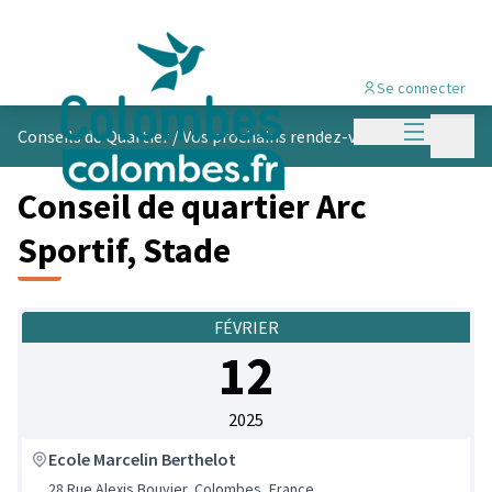
Se connecter
Menu princi
Menu p
Conseils de Quartier
/
Vos prochains rendez-vous
Conseil de quartier Arc
Sportif, Stade
FÉVRIER
12
2025
Ecole Marcelin Berthelot
28 Rue Alexis Bouvier, Colombes, France