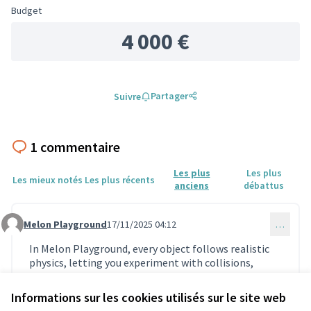
Budget
4 000 €
Partager
Suivre
1 commentaire
Les plus
Les plus
Les mieux notés
Les plus récents
anciens
débattus
Melon Playground
17/11/2025 04:12
…
Commentaire 1977
In Melon Playground, every object follows realistic
physics, letting you experiment with collisions,
explosions, and unique chain reactions of destruction.
https://melonplaygroundonline.io
Informations sur les cookies utilisés sur le site web
(Lien externe)