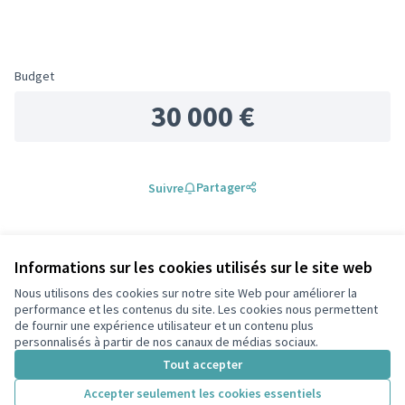
Budget
30 000 €
Partager
Suivre
0 commentaire
Informations sur les cookies utilisés sur le site web
Les plus
Les plus
Nous utilisons des cookies sur notre site Web pour améliorer la
Les mieux notés
Les plus récents
anciens
débattus
performance et les contenus du site. Les cookies nous permettent
de fournir une expérience utilisateur et un contenu plus
personnalisés à partir de nos canaux de médias sociaux.
Connectez-vous
ou
créez un compte
pour ajouter votre
Tout accepter
commentaire.
Accepter seulement les cookies essentiels