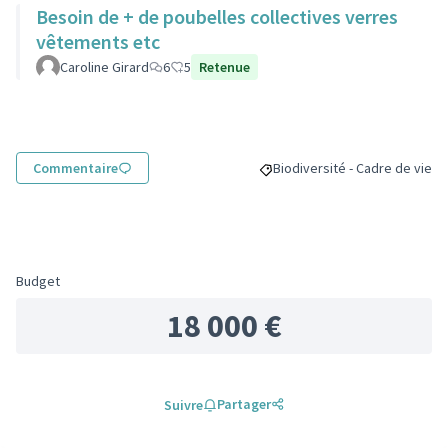
Besoin de + de poubelles collectives verres
vêtements etc
Caroline Girard
6
5
Retenue
Commentaire
Biodiversité - Cadre de vie
Filtrer les résultats pour le s
Budget
18 000 €
Partager
Suivre