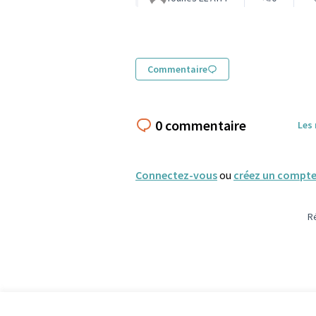
Commentaire
0 commentaire
Les
Connectez-vous
ou
créez un compt
R