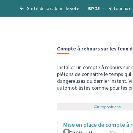
Sortir de la cabine de vote
-
BP 25
-
Retour aux 
Compte à rebours sur les feux 
Installer un compte à rebours sur
piétons de connaître le temps qui l
dangereuses du dernier instant. Vis
automobilistes comme pour les pi
Propositions
Mise en place de compte à r
Younes EL ATFI
0