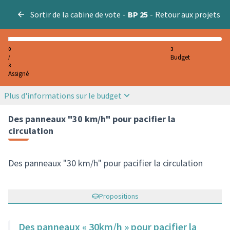
Sortir de la cabine de vote
-
BP 25
-
Retour aux projets
0
3
Budget
/
3
Assigné
Plus d'informations sur le budget
Des panneaux "30 km/h" pour pacifier la
circulation
Des panneaux "30 km/h" pour pacifier la circulation
Propositions
Des panneaux « 30km/h » pour pacifier la