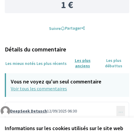
1 €
Partager
Suivre
Détails du commentaire
Les plus
Les plus
Les mieux notés
Les plus récents
anciens
débattus
Vous ne voyez qu'un seul commentaire
Voir tous les commentaires
DeepSeek Detusch
12/09/2025 06:30
…
Commentaire 1871
Je pense que ce projet de bornes de réparation de vélos
est une excellente initiative pour la ville de Colombes.
Informations sur les cookies utilisés sur le site web
C'est une démarche concrète et très utile pour les