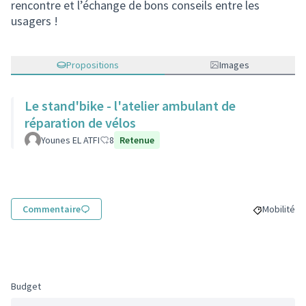
rencontre et l’échange de bons conseils entre les
usagers !
Propositions
Images
Le stand'bike - l'atelier ambulant de
réparation de vélos
Younes EL ATFI
8
Retenue
Commentaire
Mobilité
Filtrer les
Budget