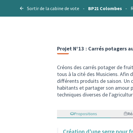
Sortir de la cabine de vote
-
BP21 Colombes
-
R
Projet N°13 : Carrés potagers a
Créons des carrés potager de fruit
tous à la cité des Musiciens. Afin
différents produits de saison. Un ch
habitants et partager son amour po
techniques diverses de l'agricultur
Propositions
Réa
Création d'une serre pour f