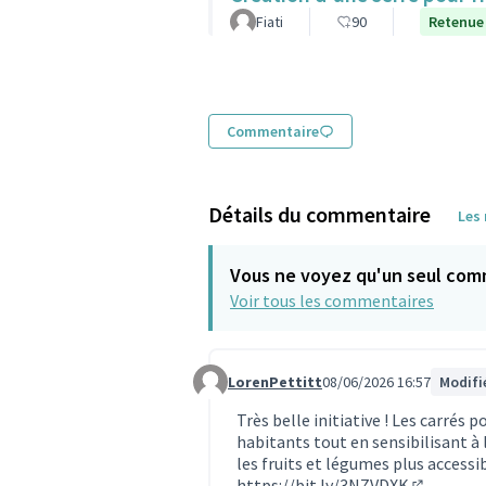
Fiati
90
Retenue
Commentaire
Détails du commentaire
Les
Vous ne voyez qu'un seul com
Voir tous les commentaires
LorenPettitt
08/06/2026 16:57
Modifi
Commentaire 2380
Très belle initiative ! Les carrés 
habitants tout en sensibilisant à 
les fruits et légumes plus accessi
https://bit.ly/3NZVDXK