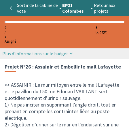
Sortir de la cabine de
BP21
Retour aux
-
-
vote
Colombes
projets
0
3
Budget
/
3
Assigné
Plus d'informations sur le budget
Projet N°26 : Assainir et Embellir le mail Lafayette
>> ASSAINIR : Le mur mitoyen entre le mail Lafayette
et le pavillon du 150 rue Edouard VAILLANT sert
quotidiennement d’urinoir sauvage.
1) Ne pas inciter en supprimant l’angle droit, tout en
prenant en compte les contraintes liées au poste
électrique.
2) Dégoûter d’uriner sur le mur en l’enduisant sur une