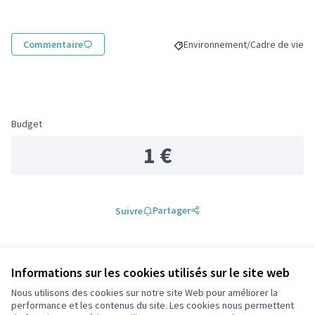
Commentaire
Environnement/Cadre de vie
Filtrer les résultats de la cat
Budget
1 €
Partager
Suivre
0 commentaire
Informations sur les cookies utilisés sur le site web
Les plus
Les plus
Nous utilisons des cookies sur notre site Web pour améliorer la
Les mieux notés
Les plus récents
anciens
débattus
performance et les contenus du site. Les cookies nous permettent