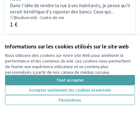
Dans l'idée de rendre la rue à ses habitants, je pense qu'il
serait bénéfique d'y rajouter des bancs. Ceux qui...
Biodiversité - Cadre de vie
1 €
Informations sur les cookies utilisés sur le site web
Projet No 3 : Installer des cendriers pour
inciter les fumeurs à ne pas mettre les
Nous utilisons des cookies sur notre site Web pour améliorer la
performance et les contenus du site. Les cookies nous permettent
mégots par terre
de fournir une expérience utilisateur et un contenu plus
Par l’installation de cendriers de vote devant les
personnalisés à partir de nos canaux de médias sociaux.
bâtiments publics, et/ou les grands espaces
Tout accepter
commerciaux, cela inciterait des fumeurs à...
Biodiversité - Cadre de vie
Accepter seulement les cookies essentiels
1 €
Paramètres