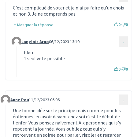
C'est compliqué de voter et je n'ai pu faire qu'un choix
et non 3. Je ne comprends pas
0
0
Masquer la réponse
Langlois Arno
06/12/2023 13:10
…
Commentaire 1157 (réponse au commentaire 1149)
Idem
1 seul vote possible
0
0
Anne Pou
11/12/2023 06:06
…
Commentaire 1159
Une bonne idée sur le principe mais comme pour les
éoliennes, en avoir devant chez soi c'est le début de
l'enfer. Vous pensez naïvement Aix personnes qui s'y
reposent la journée. Vous oubliez ceux qui s'y
retrouvent en soirée pour parler, rigoler et regarder