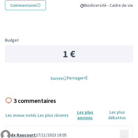
Commentaire
Biodiversité - Cadre de vie
Filtrer les résultats pour le s
Budget
1 €
Partager
Suivre
3 commentaires
Les plus
Les plus
Les mieux notés
Les plus récents
anciens
débattus
de Raucourt
27/11/2023 18:05
…
Commentaire 1149