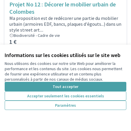
Projet No 12 : Décorer le mobilier urbain de
Colombes
Ma proposition est de redécorer une partie du mobilier
urbain (armoires EDF, bancs, plaques d'égouts...) dans un
style street art....
Biodiversité - Cadre de vie
1 €
Informations sur les cookies utilisés sur le site web
Projet No 2 : Installer des nichoirs à oiseaux -
Nous utilisons des cookies sur notre site Web pour améliorer la
performance et les contenus du site. Les cookies nous permettent
Fusion de deux propositions des habitants
de fournir une expérience utilisateur et un contenu plus
Deux projets en un !Deux projets similaires ont été
personnalisés à partir de nos canaux de médias sociaux.
déposés par deux habitantsFabrication par atelier de la
Tout accepter
ville de nichoir...
Biodiversité - Cadre de vie
Accepter seulement les cookies essentiels
1 €
Paramètres