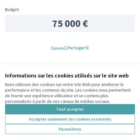
Budget
75 000 €
Partager
Suivre
0 commentaire
Informations sur les cookies utilisés sur le site web
Les plus
Les plus
Nous utilisons des cookies sur notre site Web pour améliorer la
Les mieux notés
Les plus récents
anciens
débattus
performance et les contenus du site. Les cookies nous permettent
de fournir une expérience utilisateur et un contenu plus
personnalisés à partir de nos canaux de médias sociaux.
Connectez-vous
ou
créez un compte
pour ajouter votre
Tout accepter
commentaire.
Accepter seulement les cookies essentiels
Paramètres
Référence : -PROJ-2025-05-136