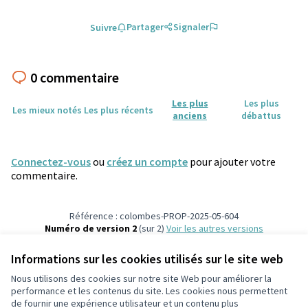
Partager
Signaler
Suivre
0 commentaire
Les plus
Les plus
Les mieux notés
Les plus récents
anciens
débattus
Connectez-vous
ou
créez un compte
pour ajouter votre
commentaire.
Référence : colombes-PROP-2025-05-604
Numéro de version 2
(sur 2)
voir les autres versions
Vérifiez l'empreinte numérique
Informations sur les cookies utilisés sur le site web
Nous utilisons des cookies sur notre site Web pour améliorer la
Conditions d'utilisation
performance et les contenus du site. Les cookies nous permettent
Paramètres des cookies
de fournir une expérience utilisateur et un contenu plus
participons.colombes.fr sur Facebook