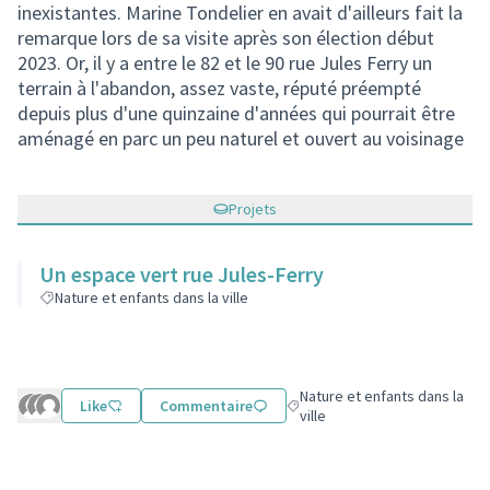
inexistantes. Marine Tondelier en avait d'ailleurs fait la
remarque lors de sa visite après son élection début
2023. Or, il y a entre le 82 et le 90 rue Jules Ferry un
terrain à l'abandon, assez vaste, réputé préempté
depuis plus d'une quinzaine d'années qui pourrait être
aménagé en parc un peu naturel et ouvert au voisinage
Projets
Un espace vert rue Jules-Ferry
Nature et enfants dans la ville
Nature et enfants dans la
Like
Commentaire
Filtrer les résultats de la catég
ville