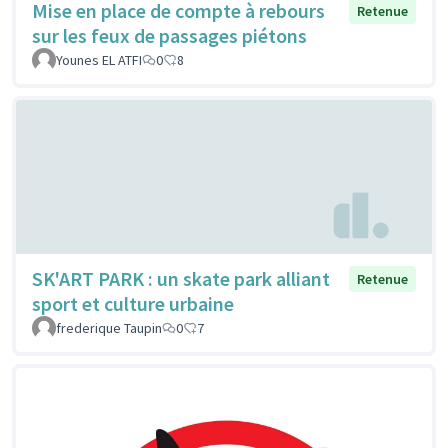
Mise en place de compte à rebours
Retenue
sur les feux de passages piétons
Younes EL ATFI
0
8
SK'ART PARK : un skate park alliant
Retenue
sport et culture urbaine
frederique Taupin
0
7