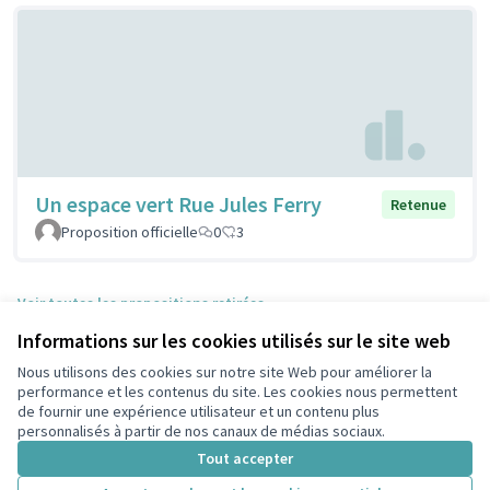
Un espace vert Rue Jules Ferry
Retenue
Proposition officielle
0
3
Voir toutes les propositions retirées
Informations sur les cookies utilisés sur le site web
Nous utilisons des cookies sur notre site Web pour améliorer la
Conditions d'utilisation
performance et les contenus du site. Les cookies nous permettent
Paramètres des cookies
de fournir une expérience utilisateur et un contenu plus
participons.colombes.fr sur Facebook
personnalisés à partir de nos canaux de médias sociaux.
(Lien externe)
Tout accepter