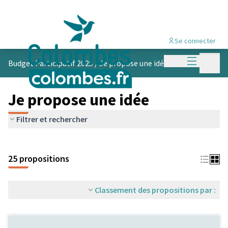
Se connecter
Menu princi
Menu p
Budget Participatif 2025
/
Je propose une idée
Je propose une idée
Filtrer et rechercher
25 propositions
Classement des propositions par :