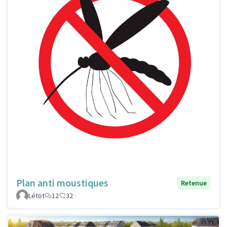
Plan anti moustiques
Retenue
Létot
12
32