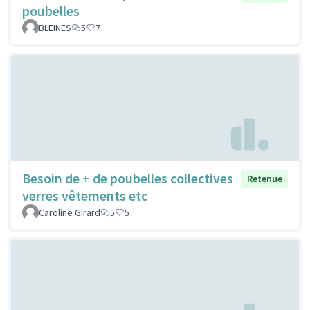
poubelles
BLEINES
5
7
Besoin de + de poubelles collectives
Retenue
verres vêtements etc
Caroline Girard
5
5