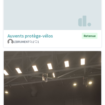
Auvents protège-vélos
Retenue
LEBRUMENT
1
1