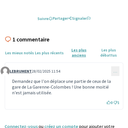
Partager
Signaler
Suivre
1 commentaire
Les plus
Les plus
Les mieux notés
Les plus récents
anciens
débattus
LEBRUMENT
28/02/2025 11:54
…
Commentaire 1565
Demandez que l'on déplace une partie de ceux de la
gare de La Garenne-Colombes ! Une bonne moitié
n'est jamais utilisée.
0
1
Connectez-vous
ou
créez un compte
pour ajouter votre