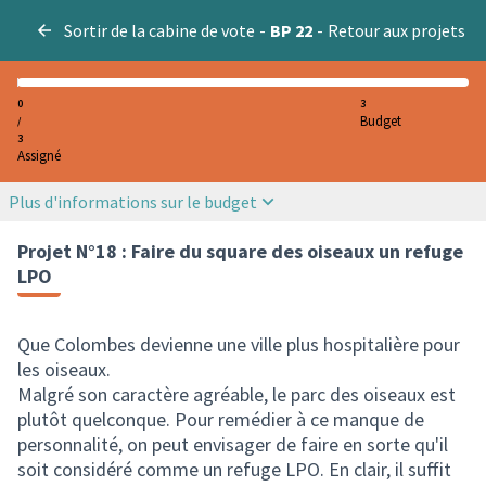
Sortir de la cabine de vote
-
BP 22
-
Retour aux projets
0
3
Budget
/
3
Assigné
Plus d'informations sur le budget
Projet N°18 : Faire du square des oiseaux un refuge
LPO
Que Colombes devienne une ville plus hospitalière pour
les oiseaux.
Malgré son caractère agréable, le parc des oiseaux est
plutôt quelconque. Pour remédier à ce manque de
personnalité, on peut envisager de faire en sorte qu'il
soit considéré comme un refuge LPO. En clair, il suffit