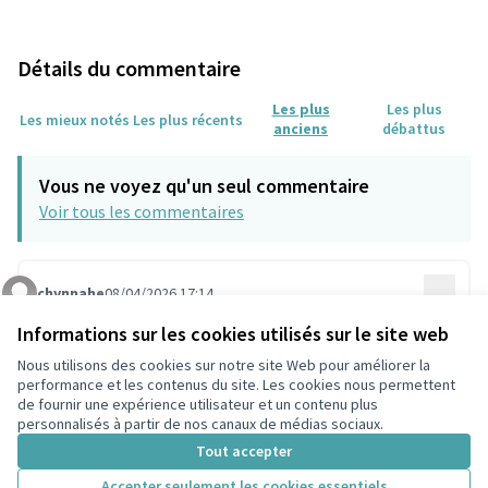
Détails du commentaire
Les plus
Les plus
Les mieux notés
Les plus récents
anciens
débattus
Vous ne voyez qu'un seul commentaire
Voir tous les commentaires
chynnahe
08/04/2026 17:14
…
Commentaire 2242
ce projet de refuge lpo est une excellente initiative
Informations sur les cookies utilisés sur le site web
pour sensibiliser les colombiens à la biodiversité
Nous utilisons des cookies sur notre site Web pour améliorer la
urbaine. pour les amateurs de jeux pendant leurs
performance et les contenus du site. Les cookies nous permettent
pauses, je recommande
https://www.cookie-
de fournir une expérience utilisateur et un contenu plus
clicker2.org
.
personnalisés à partir de nos canaux de médias sociaux.
(Lien externe)
Tout accepter
0
0
Accepter seulement les cookies essentiels