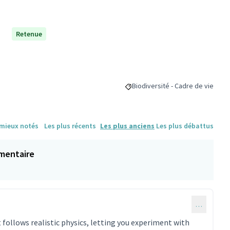
Retenue
Biodiversité - Cadre de vie
Filtrer les résultats pour le sect
 mieux notés
Les plus récents
Les plus anciens
Les plus débattus
mentaire
…
 follows realistic physics, letting you experiment with