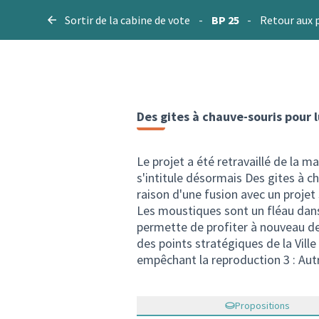
Sortir de la cabine de vote
-
BP 25
-
Retour aux 
Des gites à chauve-souris pour 
Le projet a été retravaillé de la m
s'intitule désormais Des gites à c
raison d'une fusion avec un projet 
Les moustiques sont un fléau dans n
permette de profiter à nouveau de 
des points stratégiques de la Ville
empêchant la reproduction 3 : Aut
Propositions