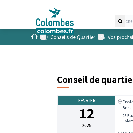
Accueil
Menu principal
Menu utilisateu
/
Conseils de Quartier
/
Vos procha
Conseil de quartie
FÉVRIER
Ecole
12
Bert
28 Rue
Colom
2025