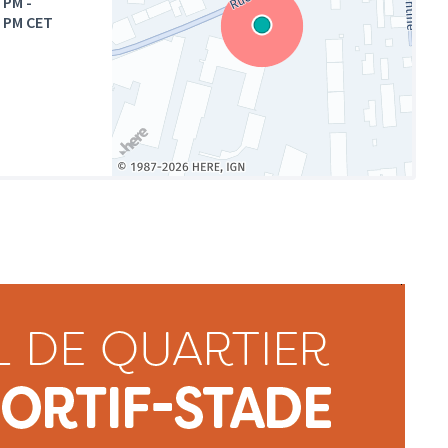
0 PM
-
0 PM CET
(Lien externe)