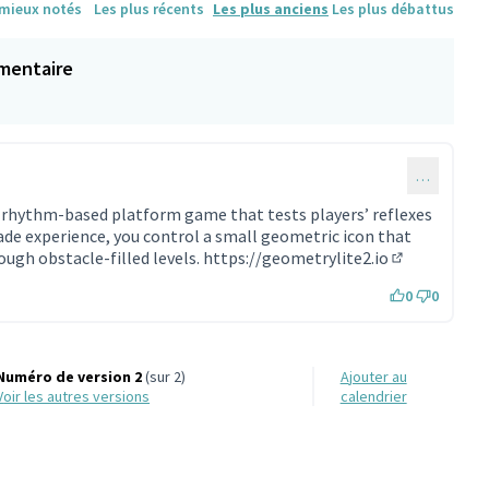
 mieux notés
Les plus récents
Les plus anciens
Les plus débattus
mentaire
…
g rhythm-based platform game that tests players’ reflexes
cade experience, you control a small geometric icon that
ugh obstacle-filled levels.
https://geometrylite2.io
(Lien externe
0
0
Numéro de version 2
(sur 2)
Ajouter au
voir les autres versions
calendrier