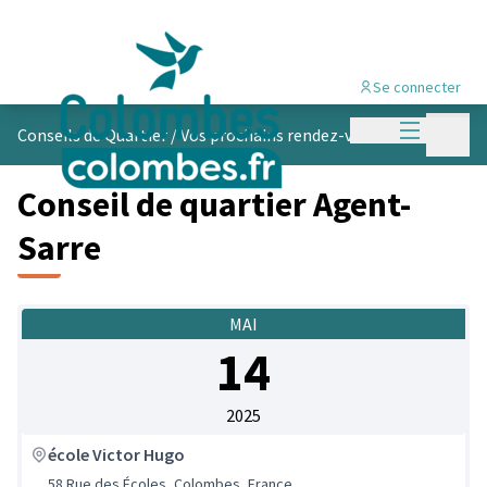
Se connecter
Menu princi
Menu p
Conseils de Quartier
/
Vos prochains rendez-vous
Conseil de quartier Agent-
Sarre
MAI
14
2025
école Victor Hugo
58 Rue des Écoles, Colombes, France