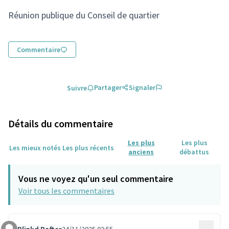
(Lien externe)
Réunion publique du Conseil de quartier
Commentaire
Partager
Signaler
Suivre
Détails du commentaire
Les plus
Les plus
Les mieux notés
Les plus récents
anciens
débattus
Vous ne voyez qu'un seul commentaire
Voir tous les commentaires