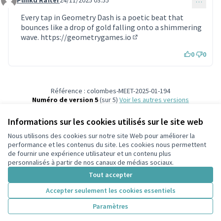
Plinkd Rafter
24/11/2025 03:55
…
Commentaire 1981
Every tap in Geometry Dash is a poetic beat that
bounces like a drop of gold falling onto a shimmering
wave.
https://geometrygames.io
(Lien externe)
0
0
Référence : colombes-MEET-2025-01-194
Numéro de version 5
(sur 5)
voir les autres versions
Ajouter au calendrier
Informations sur les cookies utilisés sur le site web
Nous utilisons des cookies sur notre site Web pour améliorer la
Conditions d'utilisation
performance et les contenus du site. Les cookies nous permettent
Paramètres des cookies
de fournir une expérience utilisateur et un contenu plus
participons.colombes.fr sur Facebook
personnalisés à partir de nos canaux de médias sociaux.
(Lien externe)
Tout accepter
Accepter seulement les cookies essentiels
Licence Cre
(Lien extern
Paramètres
(Lien externe)
Site réalisé grâce au
logiciel libre Decidim
.
(Lien externe)