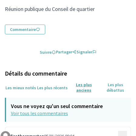
(Lien externe)
Réunion publique du Conseil de quartier
Commentaire
Partager
Signaler
Suivre
Détails du commentaire
Les plus
Les plus
Les mieux notés
Les plus récents
anciens
débattus
Vous ne voyez qu'un seul commentaire
Voir tous les commentaires