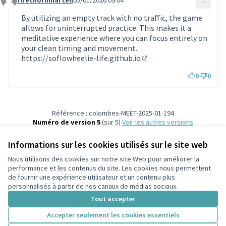
firethornmarten
05/01/2026 09:04
…
Commentaire 2028 (réponse au commentaire 1920)
By utilizing an empty track with no traffic, the game
allows for uninterrupted practice. This makes it a
meditative experience where you can focus entirely on
your clean timing and movement.
https://soflowheelie-life.github.io
(Lien externe)
0
0
Référence : colombes-MEET-2025-01-194
Numéro de version 5
(sur 5)
voir les autres versions
Ajouter au calendrier
Informations sur les cookies utilisés sur le site web
Nous utilisons des cookies sur notre site Web pour améliorer la
Conditions d'utilisation
performance et les contenus du site. Les cookies nous permettent
Paramètres des cookies
de fournir une expérience utilisateur et un contenu plus
participons.colombes.fr sur Facebook
personnalisés à partir de nos canaux de médias sociaux.
(Lien externe)
Tout accepter
Accepter seulement les cookies essentiels
Licence Cre
(Lien extern