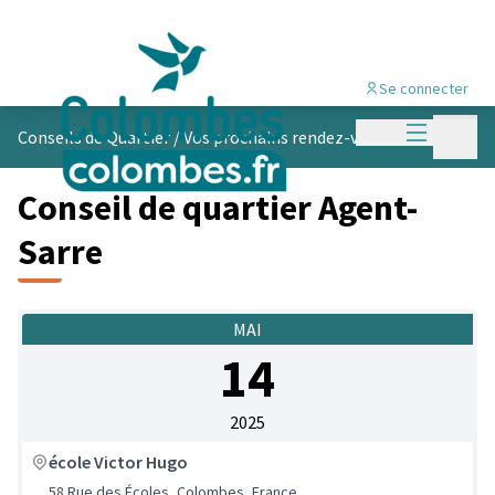
Se connecter
Menu princi
Menu p
Conseils de Quartier
/
Vos prochains rendez-vous
Conseil de quartier Agent-
Sarre
MAI
14
2025
école Victor Hugo
58 Rue des Écoles, Colombes, France