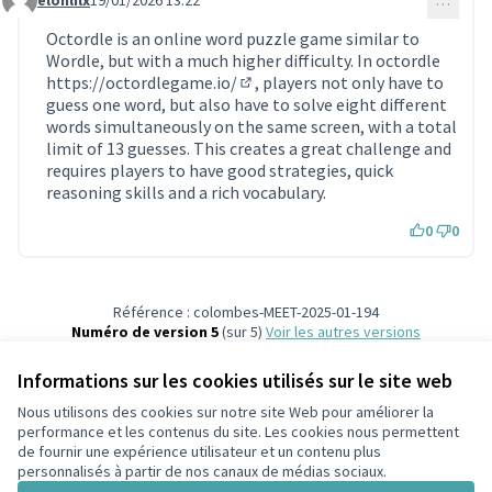
elonlilx
19/01/2026 13:22
…
Commentaire 2065
Octordle is an online word puzzle game similar to
Wordle, but with a much higher difficulty. In octordle
https://octordlegame.io/
, players not only have to
(Lien externe)
guess one word, but also have to solve eight different
words simultaneously on the same screen, with a total
limit of 13 guesses. This creates a great challenge and
requires players to have good strategies, quick
reasoning skills and a rich vocabulary.
0
0
Référence : colombes-MEET-2025-01-194
Numéro de version 5
(sur 5)
voir les autres versions
Ajouter au calendrier
Informations sur les cookies utilisés sur le site web
Nous utilisons des cookies sur notre site Web pour améliorer la
Conditions d'utilisation
performance et les contenus du site. Les cookies nous permettent
Paramètres des cookies
de fournir une expérience utilisateur et un contenu plus
participons.colombes.fr sur Facebook
personnalisés à partir de nos canaux de médias sociaux.
(Lien externe)