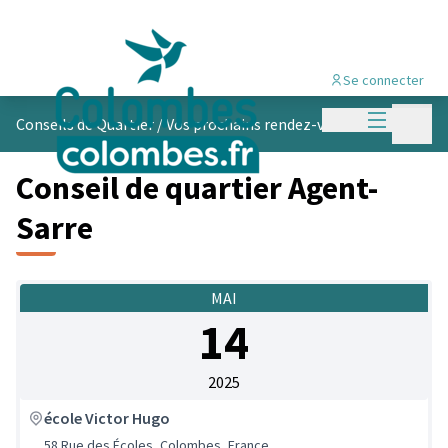
Se connecter
Menu princi
Menu p
Conseils de Quartier
/
Vos prochains rendez-vous
Conseil de quartier Agent-
Sarre
MAI
14
2025
école Victor Hugo
58 Rue des Écoles, Colombes, France