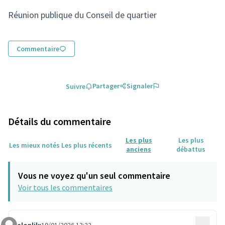
(Lien externe)
Réunion publique du Conseil de quartier
Commentaire
Partager
Signaler
Suivre
Détails du commentaire
Les plus
Les plus
Les mieux notés
Les plus récents
anciens
débattus
Vous ne voyez qu'un seul commentaire
Voir tous les commentaires