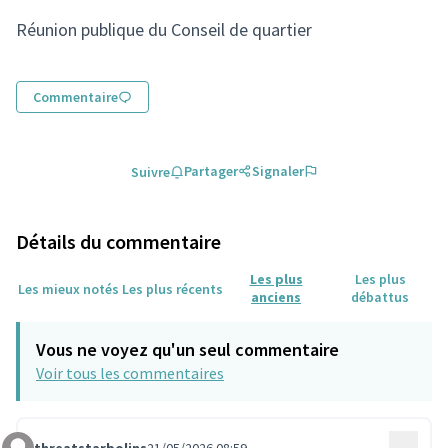
(Lien externe)
Réunion publique du Conseil de quartier
Commentaire
Partager
Signaler
Suivre
Détails du commentaire
Les plus
Les plus
Les mieux notés
Les plus récents
anciens
débattus
Vous ne voyez qu'un seul commentaire
Voir tous les commentaires