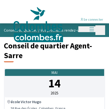
Se connecter
Menu princi
Menu p
Conseils de Quartier
/
Vos prochains rendez-vous
Conseil de quartier Agent-
Sarre
MAI
14
2025
école Victor Hugo
58 Rue des Écoles, Colombes, France