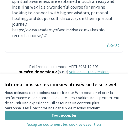
spiritual awareness are explained in such an easy and
inspiring way. It’s a wonderful course for anyone
looking to connect with higher wisdom, personal
healing, and deeper self-discovery on their spiritual
journey.
https://www.academyofvedicvidya.com/akashic-
records-course/
(Lien externe)
0
0
Référence : colombes-MEET-2025-12-393
Numéro de version 2
(sur 2)
voir les autres versions
Ajouter au calendrier
Informations sur les cookies utilisés sur le site web
Nous utilisons des cookies sur notre site Web pour améliorer la
Conditions d'utilisation
performance et les contenus du site. Les cookies nous permettent
Paramètres des cookies
de fournir une expérience utilisateur et un contenu plus
participons.colombes.fr sur Facebook
personnalisés à partir de nos canaux de médias sociaux.
(Lien externe)
Tout accepter
Accepter seulement les cookies essentiels