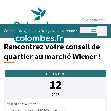
Se connecter
Menu princi
Menu p
Conseils de Quartier
/
Vos prochains rendez-vous
Rencontrez votre conseil de
quartier au marché Wiener !
DÉCEMBRE
12
2025
Marché Wiener
[place jean wiener][92700][colombes]