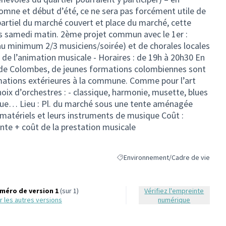
omne et début d’été, ce ne sera pas forcément utile de
rtiel du marché couvert et place du marché, cette
es samedi matin. 2ème projet commun avec le 1er :
u minimum 2/3 musiciens/soirée) et de chorales locales
l de l’animation musicale - Horaires : de 19h à 20h30 En
z de Colombes, de jeunes formations colombiennes sont
rmations extérieures à la commune. Comme pour l’art
choix d’orchestres : - classique, harmonie, musette, blues
ique… Lieu : Pl. du marché sous une tente aménagée
 matériels et leurs instruments de musique Coût :
nte + coût de la prestation musicale
Environnement/Cadre de vie
Filtrer les résultats de la catégorie
méro de version 1
(sur 1)
Vérifiez l'empreinte
oir les autres versions
numérique