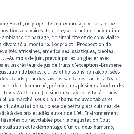
mme Basch, un projet de septembre à juin de cantine
ositions culinaires, tout en y ajoutant une animation
 ambiance de partage, de simplicité et de convivialité
a diversité alimentaire. 1er projet : Prospection de
ialités africaines, américaines, asiatiques, créoles,
… -Au mois de juin, prévoir par ex un glacier avec
s et un créateur de jus de fruits d’exception -Brasserie
gustation de bières, cidres et boissons non alcoolisées
 des stands pour des raisons sanitaires : accès à l’eau,
laces dans le marché, prévoir alors plusieurs foodtrucks
dtruck West Food (cuisine mexicaine) installé depuis
 la pl. du marché, sous 1 ou 2 barnums avec tables et
e tri, dégustation sur place de petits plats cuisinés, de
lité à des prix étudiés autour de 10€. Environnement :
utilisables ou recyclables pour la dégustation Coût :
Installation et le démontage d’un ou deux barnums,
névoles du quartier pourraient y participer) – en