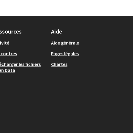
ssources
Aide
ivité
Aide générale
ncontres
Pages légales
écharger les fichiers
Chartes
en Data