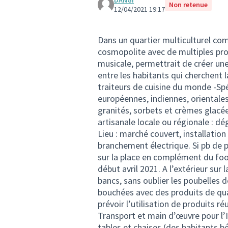
DANGI
Non retenue
12/04/2021 19:17
Dans un quartier multiculturel co
cosmopolite avec de multiples prop
musicale, permettrait de créer une
entre les habitants qui cherchent l
traiteurs de cuisine du monde -Spéc
européennes, indiennes, orientales
granités, sorbets et crèmes glacée
artisanale locale ou régionale : dé
Lieu : marché couvert, installation
branchement électrique. Si pb de p
sur la place en complément du foo
début avril 2021. A l’extérieur sur
bancs, sans oublier les poubelles d
bouchées avec des produits de qua
prévoir l’utilisation de produits ré
Transport et main d’œuvre pour l’
tables et chaises (des habitants bé