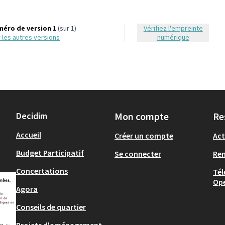
éro de version 1
(sur 1)
Vérifiez l'empreinte
ir les autres versions
numérique
Decidim
Mon compte
Re
Accueil
Créer un compte
Act
Budget Participatif
Se connecter
Re
Concertations
Tél
Op
Agora
Conseils de quartier