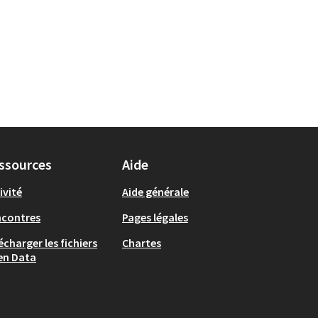
ssources
Aide
ivité
Aide générale
ncontres
Pages légales
écharger les fichiers
Chartes
en Data