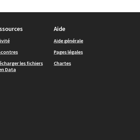
ssources
Aide
ivité
Aide générale
ncontres
Pages légales
écharger les fichiers
Chartes
en Data