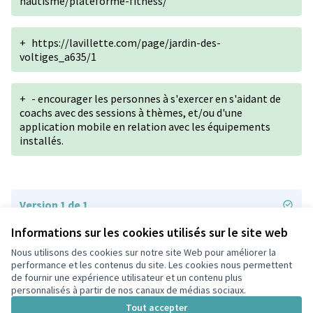
nautisme/plateforme-fitness/
+
https://lavillette.com/page/jardin-des-
voltiges_a635/1
+
- encourager les personnes à s'exercer en s'aidant de
coachs avec des sessions à thèmes, et/ou d'une
application mobile en relation avec les équipements
installés.
Version 1 de 1
Informations sur les cookies utilisés sur le site web
Nous utilisons des cookies sur notre site Web pour améliorer la
Conditions d'utilisation
performance et les contenus du site. Les cookies nous permettent
Paramètres des cookies
de fournir une expérience utilisateur et un contenu plus
participons.colombes.fr sur Facebook
personnalisés à partir de nos canaux de médias sociaux.
(Lien externe)
Tout accepter