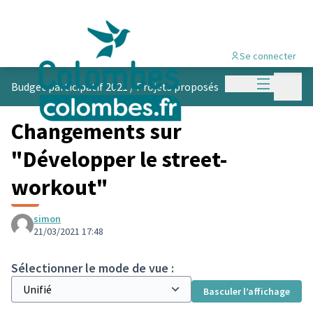
Se connecter
Menu princi
Menu p
Budget participatif 2021
/
Projets proposés
Changements sur
"Développer le street-
workout"
simon
21/03/2021 17:48
Sélectionner le mode de vue :
Basculer l’affichage